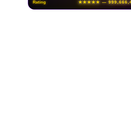
Rating
★★★★★
— 999,666,