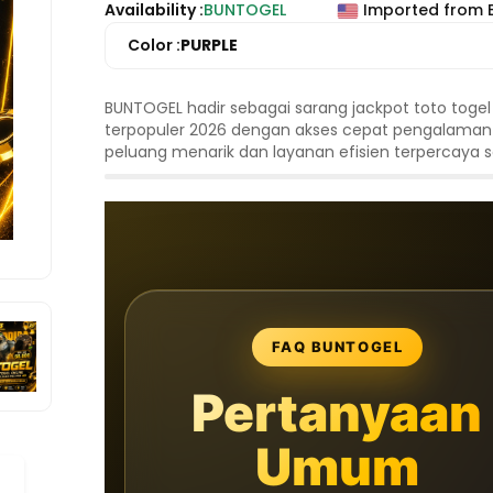
Availability :
BUNTOGEL
Imported from
Color :
PURPLE
BUNTOGEL hadir sebagai sarang jackpot toto togel
terpopuler 2026 dengan akses cepat pengalama
peluang menarik dan layanan efisien terpercaya se
FAQ BUNTOGEL
Pertanyaan
Umum