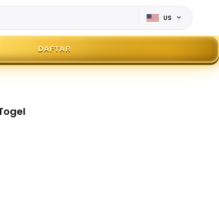
US
DAFTAR
Togel