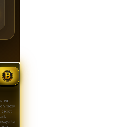
NLINE,
an proxy
 cepat,
arik
oxy, fitur
jikan