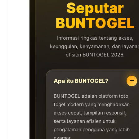
Seputar
BUNTOGEL
Informasi ringkas tentang akses,
keunggulan, kenyamanan, dan layana
efisien BUNTOGEL 2026.
Apa itu BUNTOGEL?
BUNTOGEL adalah platform toto
togel modern yang menghadirkan
akses cepat, tampilan responsif,
serta layanan efisien untuk
pengalaman pengguna yang lebih
nyaman.