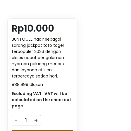
Rp10.000
BUNTOGEL hadir sebagai
sarang jackpot toto togel
terpopuler 2026 dengan
akses cepat pengalaman
nyaman peluang menarik
dan layanan efisien
terpercaya setiap hari.
888.999 Ulasan
Excluding VAT : VAT will be
calculated on the checkout
page
-
+